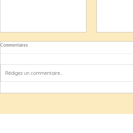
Commentaires
Rédigez un commentaire...
Mini Séance "École Buissonnière"
Mini Séance "
(Soyhières)