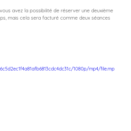
, vous avez la possibilité de réserver une deuxième 
mps, mais cela sera facturé comme deux séances 
e46c5d2ec1f4a81afb6813cdc4dc31c/1080p/mp4/file.mp