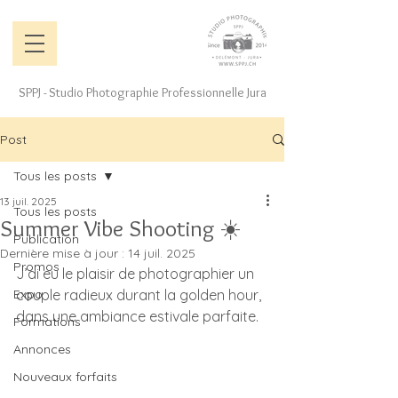
SPPJ - Studio Photographie Professionnelle Jura
Post
Tous les posts
13 juil. 2025
Tous les posts
Summer Vibe Shooting ☀️
Publication
Dernière mise à jour :
14 juil. 2025
Promos
J’ai eu le plaisir de photographier un 
Expo
couple radieux durant la golden hour, 
dans une ambiance estivale parfaite.
Formations
Annonces
Nouveaux forfaits