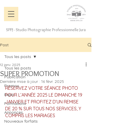
SPPJ - Studio Photographie Professionnelle Jura
Post
Tous les posts
12 janv. 2025
Tous les posts
SUPER PROMOTION
Publication
Dernière mise à jour :
16 févr. 2025
Promos
RÉSERVEZ VOTRE SÉANCE PHOTO 
Expo
POUR L’ANNÉE 2025 LE DIMANCHE 19 
JANVIER ET PROFITEZ D’UN REMISE 
Formations
DE 20 % SUR TOUS NOS SERVICES, Y 
Annonces
COMPRIS LES MARIAGES
Nouveaux forfaits