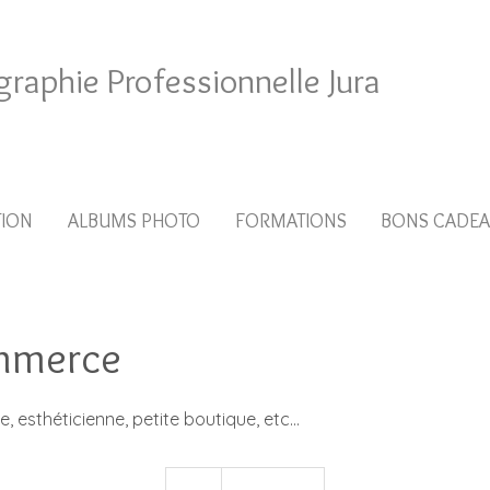
graphie Professionnelle Jura
TION
ALBUMS PHOTO
FORMATIONS
BONS CADE
mmerce
e, esthéticienne, petite boutique, etc...
499
francs