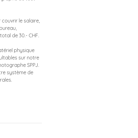
couvrir le salaire,
 bureau,
total de 30.- CHF.
tériel physique
ltables sur notre
 photographe SPPJ.
otre système de
rales.