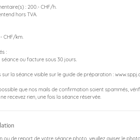
entaire(s) : 200.- CHF/h.
’entend hors TVA.
.- CHF/km.
s :
la séance ou facture sous 30 jours.
s sur la séance visible sur le guide de préparation : www.sppj
 possible que nos mails de confirmation soient spammés, vérif
 ne recevez rien, une fois la séance réservée.
lation
n ou de report de votre séance photo, veuillez aviser le pho