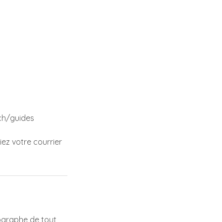
.ch/guides
iez votre courrier
tographe de tout