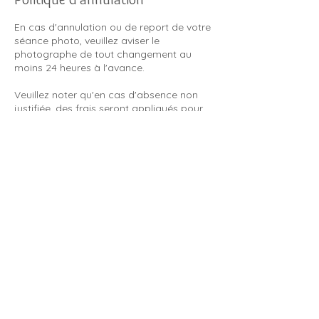
En cas d'annulation ou de report de votre
séance photo, veuillez aviser le
photographe de tout changement au
moins 24 heures à l'avance.
Veuillez noter qu'en cas d'absence non
justifiée, des frais seront appliqués pour
couvrir le salaire, les déplacements du
photographe, ainsi que les frais
administratifs (heures de bureau,
facturation, envois, rappels,
déplacements). Ces frais s'élèveront à un
montant total de 30.- CHF.
La réservation d'une séance photo, d'une
formation ou d'une commande de
matériel physique implique de facto
l'acceptation des Conditions Générales
de Vente (CGV) consultables sur notre
site : http://www.sppj.ch/cgv, sauf accord
écrit spécifique entre le client et le
photographe SPPJ. Pour finaliser toutes